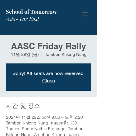
School of Tomorrow
Asia- Far East
AASC Friday Rally
11월 29일 (금)
  |  
Tambon Khlong Nung
Sorry! All seats are now reserved.
Close
시간 및 장소
2024년 11월 29일 오전 9:00 – 오후 2:20
Tambon Khlong Nung, คลองหนึ่ง 130
Thanon Phaholyothin Frontage, Tambon
Khlong Nung, Amphoe Khlong Luang,