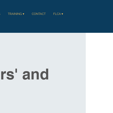
S
TRAINING ▾
CONTACT
FLCA ▾
rs' and