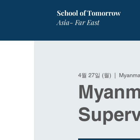
School of Tomorrow
Asia- Far East
4월 27일 (월)
  |  
Myanma
Myanma
Superv