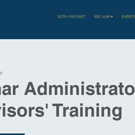
SOTA- FAR EAST
RSC 2026 ▾
EVENT
r
r Administrato
isors' Training