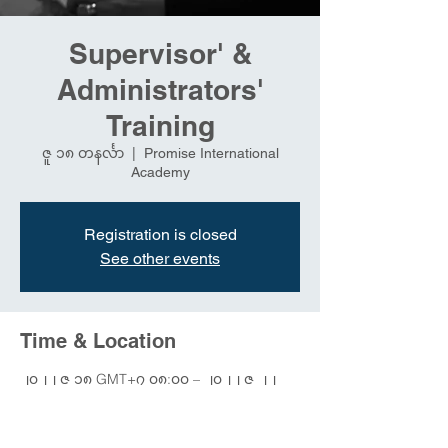
Supervisor' &
Administrators'
Training
ဇူ ၁၈ တနင်္လာ
  |  
Promise International
Academy
Registration is closed
See other events
Time & Location
၂၀၂၂ ဇူ ၁၈ GMT+၇ ၀၈:၀၀ – ၂၀၂၂ ဇူ ၂၂
GMT+၇ ၁၇:၀၀
Promise International Academy, Promise
International Academy