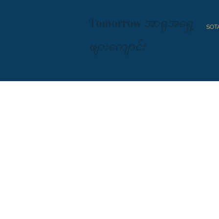
Tomorrow
အာရှအရှေ့
SOT
ဖျားကျောင်း