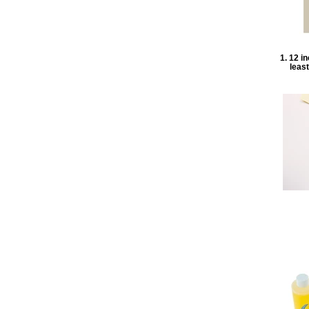
1. 12 i
least