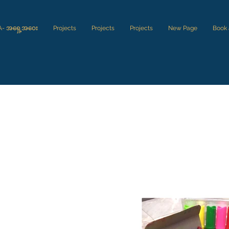
A- အရှေ့အဝေး
Projects
Projects
Projects
New Page
Book
အောက်ခြေအဆင့်အတွက် ကျောင်းသုံး
ပစ္စည်းများ
(အသေးစိတ်အချက်အလက်များအတွက် ပုံကိုနှိပ်ပါ)