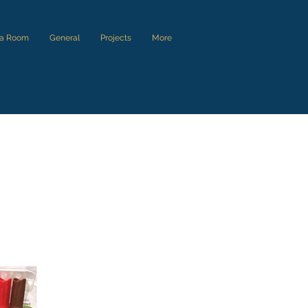
 a Room
General
Projects
More