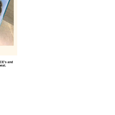
ACE's and
eat.