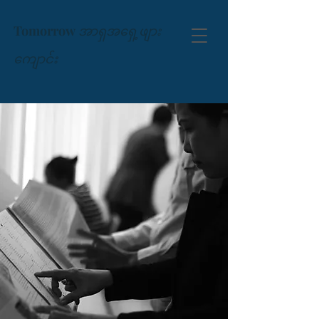
Tomorrow
အာရှအရှေ့ဖျား
ကျောင်း