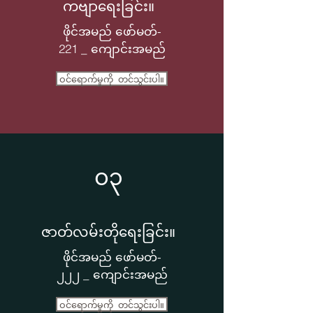
ကဗျာရေးခြင်း။
ဖိုင်အမည် ဖော်မတ်-
221 _ ကျောင်းအမည်
ဝင်ရောက်မှုကို တင်သွင်းပါ။
၀၃
ဇာတ်လမ်းတိုရေးခြင်း။
ဖိုင်အမည် ဖော်မတ်-
၂၂၂ _ ကျောင်းအမည်
ဝင်ရောက်မှုကို တင်သွင်းပါ။