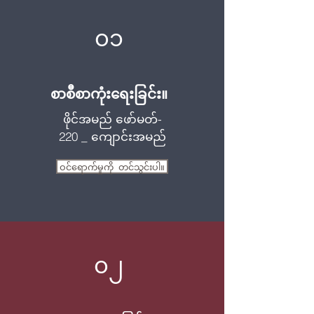
၀၁
စာစီစာကုံးရေးခြင်း။
ဖိုင်အမည် ဖော်မတ်-
220 _ ကျောင်းအမည်
ဝင်ရောက်မှုကို တင်သွင်းပါ။
၀၂