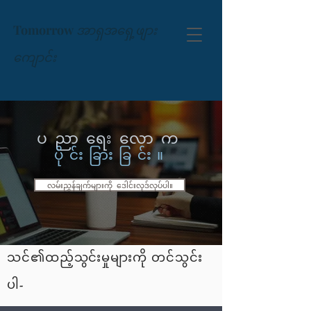
Tomorrow
အာရှအရှေ့ဖျား
ကျောင်း
ပညာရေးလောက
ပိုင်းခြားခြင်း။
လမ်းညွှန်ချက်များကို ဒေါင်းလုဒ်လုပ်ပါ။
သင်၏ထည့်သွင်းမှုများကို တင်သွင်း
ပါ-