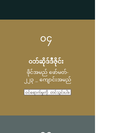
၀၄
ဝဘ်ဆိုဒ်ဒီဇိုင်း
ဖိုင်အမည် ဖော်မတ်-
၂၂၃ _ ကျောင်းအမည်
ဝင်ရောက်မှုကို တင်သွင်းပါ။