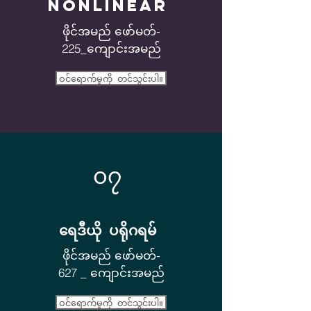
NonLINEAR
ဖိုင်အမည် ဖော်မတ်-
225_ကျောင်းအမည်
ဝင်ရောက်မှုကို တင်သွင်းပါ။
၀၇
ရေဒီယို ပရိုဂရမ်
ဖိုင်အမည် ဖော်မတ်-
627 _ ကျောင်းအမည်
ဝင်ရောက်မှုကို တင်သွင်းပါ။